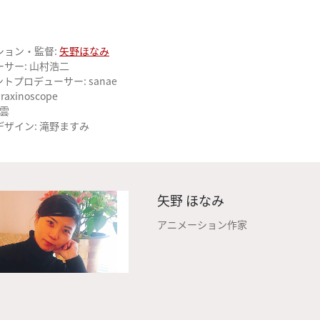
ション・監督:
矢野ほなみ
サー: 山村浩二
トプロデューサー: sanae
raxinoscope
彩雲
ザイン: 滝野ますみ
矢野 ほなみ
アニメーション作家