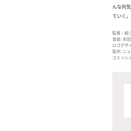
んな何気
ていく
監督・絵
音楽: 本田
ロゴデザイ
製作: ニュ
コミッショ