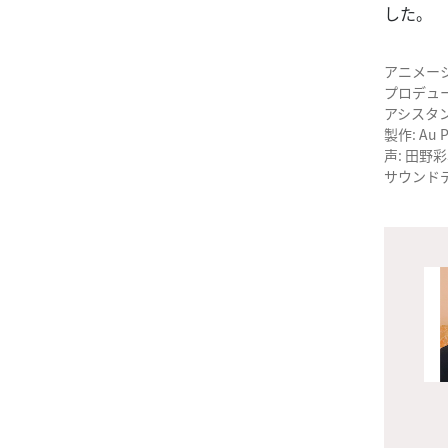
した。
アニメー
プロデュー
アシスタン
製作: Au P
声: 田野
サウンドデ