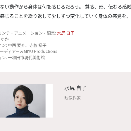
ない動作から身体は何を感じるだろう。 質感、形、伝わる感
。感じることを繰り返して少しずつ変化していく身体の感覚を
コンテ・アニメーション・編集:
水尻 自子
 ゆか
ン: 中西 要介、寺脇 裕子
ーディアー＆MIYU Productions
ン: 十和田市現代美術館
水尻 自子
映像作家