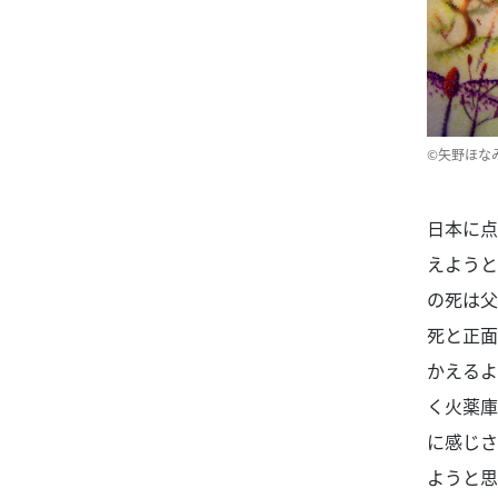
©
矢野ほな
日本に点
えようと
の死は父
死と正面
かえるよ
く火薬庫
に感じさ
ようと思